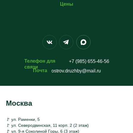
Цены
Телефон для
+7 (985) 655-46-56
связи
Почта
ostrov.druzhby@mail.ru
Москва
🚩 ул. Раменки, 5
🚩 ул. Северодвинская, 11 корп. 2 (2 этаж)
🚩 ул. 9-я Соколиной Горы, 6 (3 этаж)